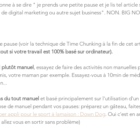
nne à se dire " je prends une petite pause et je lis tel article s
s de digital marketing ou autre sujet business". NON. BIG N
pause (voir la technique de Time Chunking à la fin de cet arti
rtout si votre travail est 100% basé sur ordinateur).
il plutôt manuel
,
 essayez de faire des activités non manuelles
mis, votre maman par exemple. Essayez-vous à 10min de médi
n...
pas du tout manuel
et basé principalement sur l'utilisation d'un
ose de manuel pendant vos pauses: préparez un gâteau, faites
per appli pour le sport à lamaison : Down Dog
. Oui c'est en a
 allez vous en sortir sans problème)