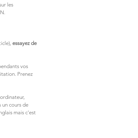
ur les 
ON.
cle), 
essayez de 
 pendants vos 
tation. Prenez 
 ordinateur, 
 un cours de 
nglais mais c'est 