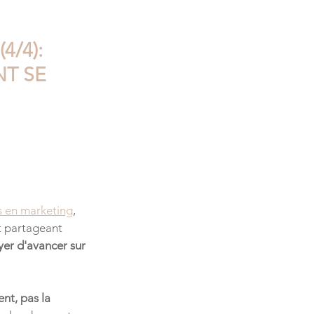
4/4):
NT SE
is en marketing
, 
et partageant 
yer d'avancer sur 
nt, pas la 