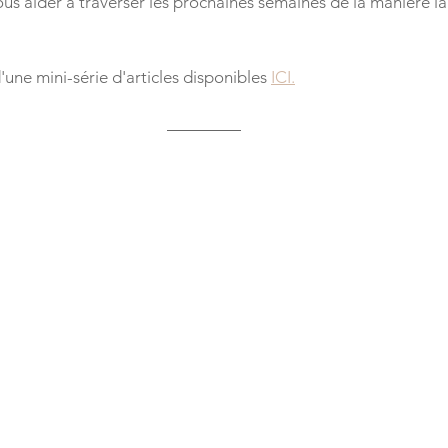
us aider à traverser les prochaines semaines de la manière la
d'une mini-série d'articles disponibles 
ICI.