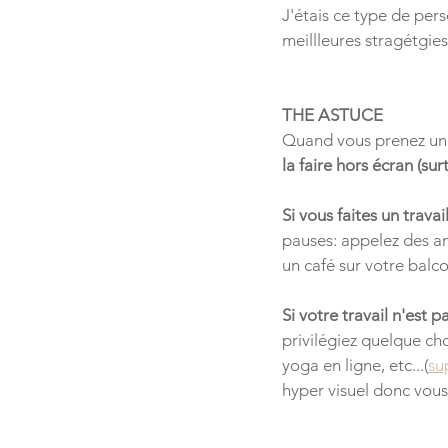
J'étais ce type de perso
meillleures stragétgie
THE ASTUCE
Quand vous prenez une 
la faire hors écran (su
Si vous faites un trava
pauses: appelez des a
un café sur votre balco
Si votre travail n'est 
privilégiez quelque ch
yoga en ligne, etc...(
su
hyper visuel donc vous