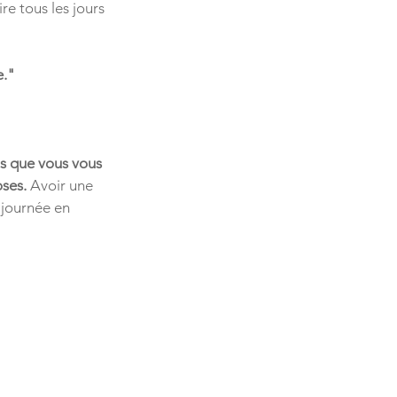
re tous les jours 
e."
ois que vous vous 
oses.
Avoir une 
 journée en 