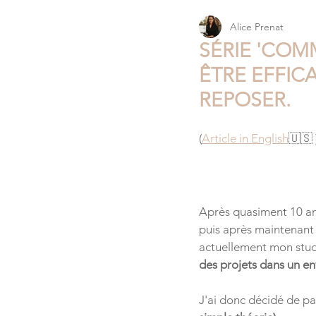
Alice Prenat
MADAME PARISIENNE / NEW YOR
SÉRIE 'COMM
ÊTRE EFFIC
REPOSER.
(
Article in English
🇺🇸 
Après quasiment 10 ans
puis après maintenant
actuellement mon stud
des projets dans un e
J'ai donc décidé de pa