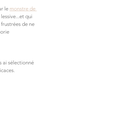
r le 
monstre de 
essive...et qui 
frustrées de ne 
orie 
 ai sélectionné 
icaces.