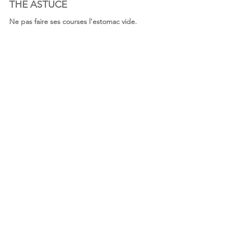
THE ASTUCE
Ne pas faire ses courses l'estomac vide. 
Allez faire vos courses après un repas.
C'est hyper simple à faire et efficacité 100%.
Votre compte en banque, votre taille et 
votre maillot de bain : tout le monde vous 
en remerciera, vous la/le premièr(e).
BONUS: IDÉES DE SNACKS 
HEALTHY
- N'importe quelles noix : amandes, noix de 
cajou, noisettes,
(Attention, on a pas dit 'Tout le paquet d'un 