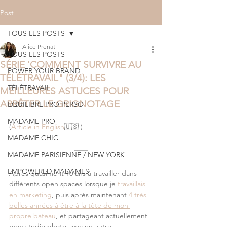
Post
TOUS LES POSTS
Alice Prenat
TOUS LES POSTS
SÉRIE 'COMMENT SURVIVRE AU
POWER YOUR BRAND
TÉLÉTRAVAIL" (3/4): LES
TÉLÉTRAVAIL
MEILLEURES ASTUCES POUR
ARRÊTER LE GRIGNOTAGE
EQUILIBRE PRO PERSO
MADAME PRO
(
Article in English
🇺🇸 )
MADAME CHIC
MADAME PARISIENNE / NEW YORK
EMPOWERED MADAMES
Après quasiment 10 ans à travailler dans 
différents open spaces lorsque je 
travaillais 
en marketing
, puis après maintenant 
4 très 
belles années à être à la tête de mon 
propre bateau
, et partageant actuellement 
mon studio photo avec un autre 