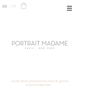
EN
|
FR
- Studio photo professionnel haut de gamme
à Paris et New York -