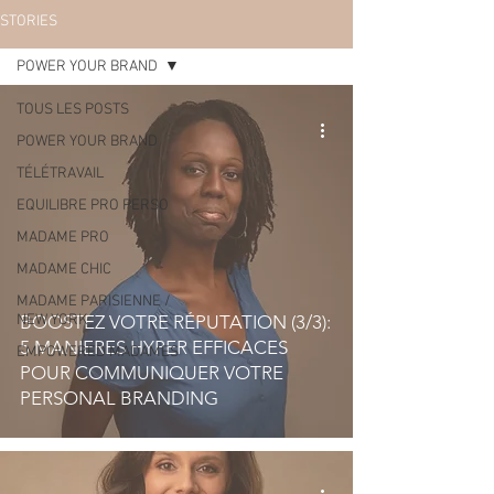
STORIES
POWER YOUR BRAND
TOUS LES POSTS
POWER YOUR BRAND
TÉLÉTRAVAIL
EQUILIBRE PRO PERSO
MADAME PRO
MADAME CHIC
MADAME PARISIENNE /
NEW YORK
BOOSTEZ VOTRE RÉPUTATION (3/3):
5 MANIERES HYPER EFFICACES
EMPOWERED MADAMES
POUR COMMUNIQUER VOTRE
PERSONAL BRANDING