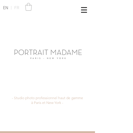
EN
|
FR
- Studio photo professionnel haut de gamme
à Paris et New York -