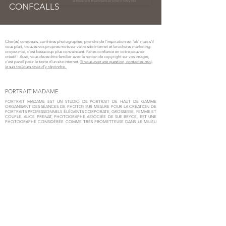
CONFCALLS
Cher(es) consoeurs, confrères photographes, prendre de l'inspiration est 'ok' mais s'il
vous plait, trouvez vos propres mots sur votre site internet et brochures marketing:
croyez-moi, c'est beaucoup plus convaincant. Faites confiance en votre pouvoir
créatif ! Aussi, vous devez être familier avec la notion de copyright sur vos images,
c'est pareil pour le texte d'un site internet.
Si vous avez une question, contactez-moi,
je suis toujours ravie d'y répondre.
PORTRAIT MADAME
PORTRAIT MADAME EST UN STUDIO DE PORTRAIT DE HAUT DE GAMME
ORGANISANT DES SÉANCES DE PHOTOS SUR MESURE POUR LA CRÉATION DE
PORTRAITS PROFESSIONNELS ÉLÉGANTS CORPORATE, GROSSESSE, FEMME ET
COUPLE. ALICE PRENAT, PHOTOGRAPHE ASSOCIÉE DE SUE BRYCE, EST UNE
PHOTOGRAPHE CONSIDÉRÉE COMME TRÈS PROMETTEUSE DANS LE MILIEU
ET AMPLEMENT RECONNUE POUR L’ÉLÉGANCE, LA SIMPLICITÉ ET LE
CHARISME DES PORTRAITS DE LUXE QU’ELLE CRÉÉ POUR DES FEMMES ET DES
COUPLES DANS DIFFERENTS STUDIOS AU COEUR DE PARIS OU À NEW YORK
(BROOKLYN ET MANHATTAN), MAIS AUSSI À LOS ANGELES, GENÈVE, MILAN, ET
AMSTERDAM.
9 RUE ANATOLE DE LA FORGE - PARIS 17
10 RUE DU GENERAL BERTRAND - PARIS 7
FRANCE
-
208 E 51ST, NYC, NY10022
885 PARK AVENUE, 11206 BROOKLYN
USA
© 2021 PORTRAIT MADAME, ALL RIGHTS RESERVED.
INITIAL WEB DESIGN: ISABELLE DESOUCHES