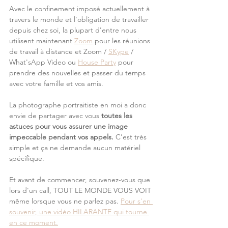
Avec le confinement imposé actuellement à 
travers le monde et l'obligation de travailler 
depuis chez soi, la plupart d'entre nous 
utilisent maintenant 
Zoom
 pour les réunions 
de travail à distance et Zoom / 
SKype
 / 
What'sApp Video ou 
House Party
 pour 
prendre des nouvelles et passer du temps 
avec votre famille et vos amis.
La photographe portraitiste en moi a donc 
envie de partager avec vous 
toutes les 
astuces pour vous assurer une image 
impeccable pendant vos appels.
 C'est très 
simple et ça ne demande aucun matériel 
spécifique.
Et avant de commencer, souvenez-vous que 
lors d'un call, TOUT LE MONDE VOUS VOIT 
même lorsque vous ne parlez pas. 
Pour s'en 
souvenir, une vidéo HILARANTE qui tourne 
en ce moment.