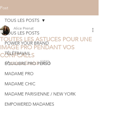
Post
TOUS LES POSTS
Alice Prenat
TOUS LES POSTS
TOUTES LES ASTUCES POUR UNE
POWER YOUR BRAND
IMAGE PRO PENDANT VOS
TÉLÉTRAVAIL
CONFCALLS
(A
rticle in English
 🇺🇸)
EQUILIBRE PRO PERSO
MADAME PRO
MADAME CHIC
MADAME PARISIENNE / NEW YORK
EMPOWERED MADAMES