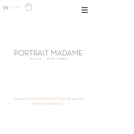
EN
|
FR
- Studio photo professionnel haut de gamme
à Paris et New York -